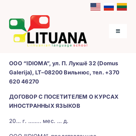
Skip
to
content
Toggle
Navigati
Начало
ООО “IDIOMA”, ул. П. Лукшё 32 (Domus
Galerija), LT–08200 Вильнюс, тел. +370
О нас
620 46270
Курсы литовского языка
ДОГОВОР С ПОСЕТИТЕЛЕМ О КУРСАХ
ИНОСТРАННЫХ ЯЗЫКОВ
Цены
20… г. …….. мес. … д.
Контакты