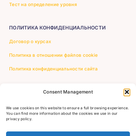
Тест на определение уровня
ПОЛИТИКА КОНФИДЕНЦИАЛЬНОСТИ
Договор о курсах
Политика в отношении файлов cookie
Политика конфиденциальности сайта
КОНТАКТЫ
Consent Management
+370 655 66223
We use cookies on this website to ensure a full browsing experience.
You can find more information about the cookies we use in our
info@lituana.lt
privacy policy.
Счёт № LT173500010001632528